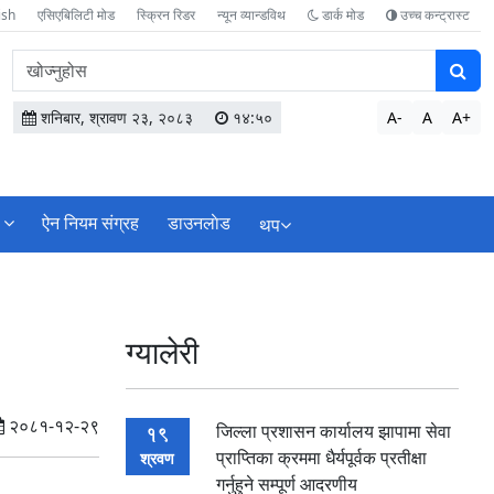
ish
एसिएबिलिटी मोड
स्क्रिन रिडर
न्यून व्यान्डविथ
डार्क मोड
उच्च कन्ट्रास्ट
वेबसाइटमा
सामग्री
खोज्नुहोस
शनिबार, श्रावण २३, २०८३
१४:५०
A-
A
A+
ऐन नियम संग्रह
डाउनलाेड
थप
ग्यालेरी
२०८१-१२-२९
जिल्ला प्रशासन कार्यालय झापामा सेवा
19
प्राप्तिका क्रममा धैर्यपूर्वक प्रतीक्षा
श्रवण
गर्नुहुने सम्पूर्ण आदरणीय