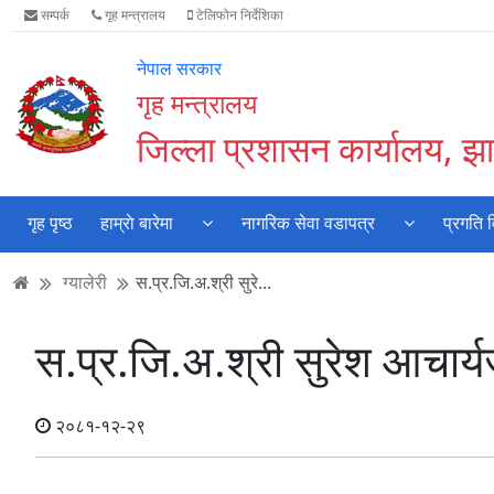
Accessibility
मुख्य
मुख्य
वेबसाइट
सम्पर्क
गृह मन्त्रालय
टेलिफोन निर्देशिका
Mode
सामाग्री
नेभिगेसन
खोजमा
सुरु
पढ्नुहाेस्
पढ्नुहाेस्
जानुहोस्
नेपाल सरकार
गर्नुहोस्
गृह मन्त्रालय
जिल्ला प्रशासन कार्यालय, झा
गृह पृष्ठ
हाम्राे बारेमा
नागरिक सेवा वडापत्र
प्रगति 
ग्यालेरी
स.प्र.जि.अ.श्री सुरे...
स.प्र.जि.अ.श्री सुरेश आचार्यज
२०८१-१२-२९