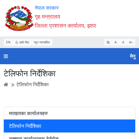
Accessibility
मुख्य
मुख्य
वेबसाइट
नेपाल सरकार
Mode
सामाग्री
नेभिगेसन
खोजमा
गृह मन्त्रालय
सुरु
पढ्नुहाेस्
पढ्नुहाेस्
जानुहोस्
जिल्ला प्रशासन कार्यालय, झापा
गर्नुहोस्
EN
डार्क मोड
न्यून व्यान्डविथ
A-
A
A+
मेनु
टेलिफोन निर्देशिका
टेलिफोन निर्देशिका
मातहतका कार्यालयहरु
टेलिफोन निर्देशिका
नक्शामा कार्यालयहरू हेर्नुहोस्