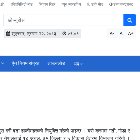
ish
एसिएबिलिटी मोड
स्क्रिन रिडर
न्यून व्यान्डविथ
डार्क मोड
उच्च कन्ट्रास्ट
वेबसाइटमा
सामग्री
खोज्नुहोस
शुक्रबार, श्रावण २२, २०८३
०१:०१
A-
A
A+
ऐन नियम संग्रह
डाउनलाेड
थप
शुस गरी वडा हाकीमहरुको नियुक्ति गरेको पाइन्छ । यसै क्रममा गढी, गौडा र
र नेपाललाई १४ अंचल, ७५ जिल्ला र ५ विकास क्षेत्रमा विभाजन गरियो ।