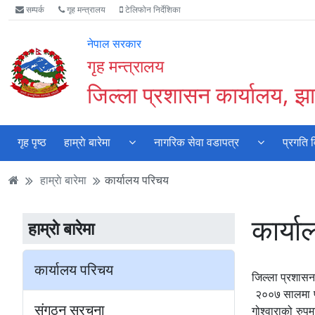
Accessibility
मुख्य
मुख्य
वेबसाइट
सम्पर्क
गृह मन्त्रालय
टेलिफोन निर्देशिका
Mode
सामाग्री
नेभिगेसन
खोजमा
सुरु
पढ्नुहाेस्
पढ्नुहाेस्
जानुहोस्
नेपाल सरकार
गर्नुहोस्
गृह मन्त्रालय
जिल्ला प्रशासन कार्यालय, झा
गृह पृष्ठ
हाम्राे बारेमा
नागरिक सेवा वडापत्र
प्रगति 
हाम्राे बारेमा
कार्यालय परिचय
कार्य
हाम्राे बारेमा
कार्यालय परिचय
जिल्ला प्रशासन
२००७ सालमा प्र
स‌ंगठन स‌रचना
गोश्वाराको रु