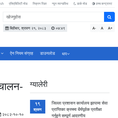
ish
एसिएबिलिटी मोड
स्क्रिन रिडर
न्यून व्यान्डविथ
डार्क मोड
उच्च कन्ट्रास्ट
वेबसाइटमा
सामग्री
खोज्नुहोस
बिहीबार, श्रावण २१, २०८३
०७:४९
A-
A
A+
ऐन नियम संग्रह
डाउनलाेड
थप
न्चालन-
ग्यालेरी
जिल्ला प्रशासन कार्यालय झापामा सेवा
19
प्राप्तिका क्रममा धैर्यपूर्वक प्रतीक्षा
श्रवण
२०८२-१०-१०
गर्नुहुने सम्पूर्ण आदरणीय