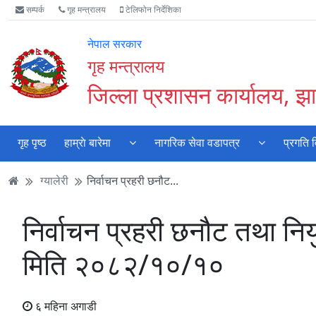
Accessibility
मुख्य
मुख्य
वेबसाइट
सम्पर्क
गृह मन्त्रालय
टेलिफोन निर्देशिका
Mode
सामाग्री
नेभिगेसन
खोजमा
सुरु
पढ्नुहाेस्
पढ्नुहाेस्
जानुहोस्
नेपाल सरकार
गर्नुहोस्
गृह मन्त्रालय
जिल्ला प्रशासन कार्यालय, झा
गृह पृष्ठ
हाम्राे बारेमा
नागरिक सेवा वडापत्र
प्रगति 
ग्यालेरी
निर्वाचन प्रहरी छनौट...
निर्वाचन प्रहरी छनौट तथा निय
मिति २०८२/१०/१०
६ महिना अगाडी