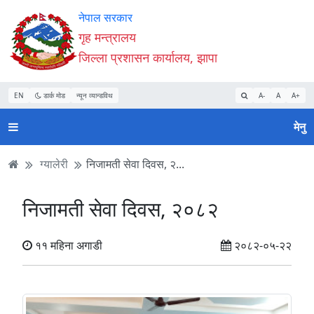
Accessibility
मुख्य
मुख्य
वेबसाइट
नेपाल सरकार
Mode
सामाग्री
नेभिगेसन
खोजमा
गृह मन्त्रालय
सुरु
पढ्नुहाेस्
पढ्नुहाेस्
जानुहोस्
जिल्ला प्रशासन कार्यालय, झापा
गर्नुहोस्
EN
डार्क मोड
न्यून व्यान्डविथ
A-
A
A+
मेनु
ग्यालेरी
निजामती सेवा दिवस, २...
निजामती सेवा दिवस, २०८२
११ महिना अगाडी
२०८२-०५-२२