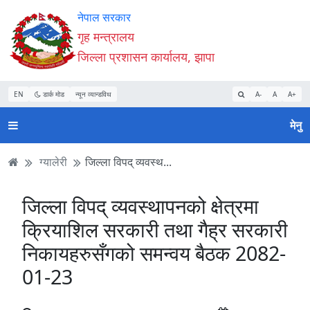
Accessibility
मुख्य
मुख्य
वेबसाइट
नेपाल सरकार
Mode
सामाग्री
नेभिगेसन
खोजमा
गृह मन्त्रालय
सुरु
पढ्नुहाेस्
पढ्नुहाेस्
जानुहोस्
जिल्ला प्रशासन कार्यालय, झापा
गर्नुहोस्
EN
डार्क मोड
न्यून व्यान्डविथ
A-
A
A+
मेनु
ग्यालेरी
जिल्ला विपद् व्यवस्थ...
जिल्ला विपद् व्यवस्थापनको क्षेत्रमा
क्रियाशिल सरकारी तथा गैह्र सरकारी
निकायहरुसँगको समन्वय बैठक 2082-
01-23