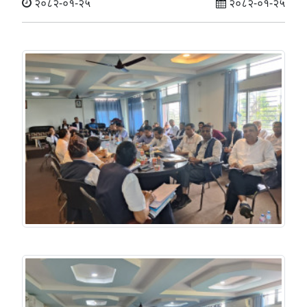
२०८२-०१-२५
२०८२-०१-२५