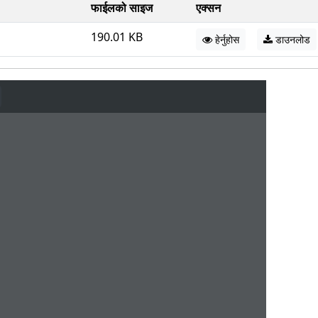
फाईलको साइज
एक्सन
190.01 KB
हेर्नुहोस
डाउनलोड