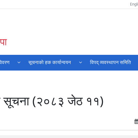
Engl
पा
विवरण
सूचनाकाे हक कार्यान्वयन
विपद् व्यवस्थापन समिति
क सूचना (२०८३ जेठ ११)