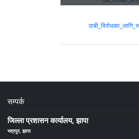
दाबी_विरोधका_लागि_
सम्पर्क
जिल्ला प्रशासन कार्यालय, झापा
भद्रपुर, झापा