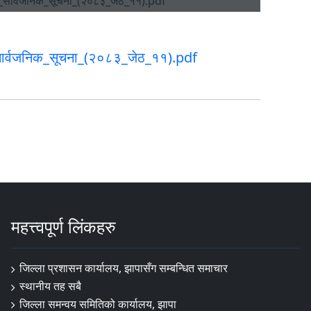
सार्वजनिक_सूचना_(२०८३_जेठ_११).pdf
महत्त्वपूर्ण लिंकहरु
जिल्ला प्रशासन कार्यालय, झापासँग सम्बन्धित समाचार
स्थानीय तह सबै
जिल्ला समन्वय समितिको कार्यालय, झापा