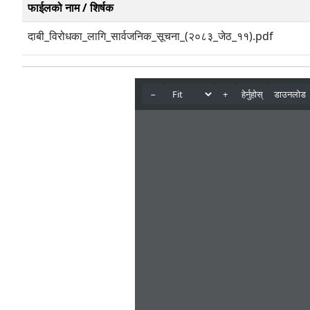
फाईलको नाम / शिर्षक
दाबी_विरोधका_लागि_सार्वजनिक_सूचना_(२०८३_जेठ_११).pdf