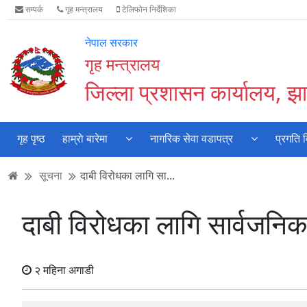
Accessibility
मुख्य
मुख्य
वेबसाइट
सम्पर्क
गृह मन्त्रालय
टेलिफोन निर्देशिका
Mode
सामाग्री
नेभिगेसन
खोजमा
सुरु
पढ्नुहाेस्
पढ्नुहाेस्
जानुहोस्
नेपाल सरकार
गर्नुहोस्
गृह मन्त्रालय
जिल्ला प्रशासन कार्यालय, झा
गृह पृष्ठ
हाम्राे बारेमा
नागरिक सेवा वडापत्र
प्रगति 
सूचना
दाबी विरोधका लागि सा...
दाबी विरोधका लागि सार्वजनि
२ महिना अगाडी