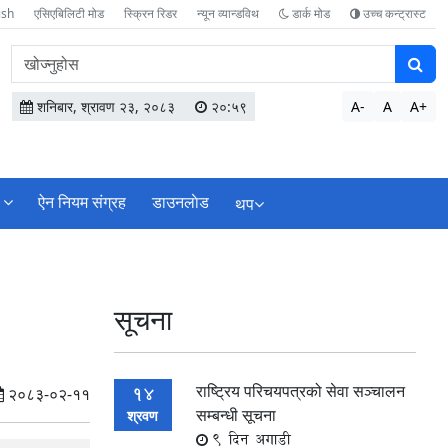
ish
एसिएबिलिटी मोड
स्क्रिन रिडर
न्यून व्यान्डविथ
डार्क मोड
उच्च कन्ट्रास्ट
वेबसाइटमा
सामग्री
खोज्नुहोस
शनिबार, श्रावण २३, २०८३
२०:५९
A-
A
A+
ऐन नियम संग्रह
डाउनलाेड
थप
सूचना
राष्ट्रिय परिचयपत्रको सेवा सञ्चालन
14
२०८३-०२-११
सम्बन्धी सूचना
श्रवण
9 दिन अगाडी