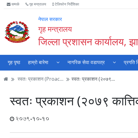
Accessibility
मुख्य
मुख्य
वेबसाइट
सम्पर्क
गृह मन्त्रालय
टेलिफोन निर्देशिका
Mode
सामाग्री
नेभिगेसन
खोजमा
सुरु
पढ्नुहाेस्
पढ्नुहाेस्
जानुहोस्
नेपाल सरकार
गर्नुहोस्
गृह मन्त्रालय
जिल्ला प्रशासन कार्यालय, झा
गृह पृष्ठ
हाम्राे बारेमा
नागरिक सेवा वडापत्र
प्रगति 
स्वतः प्रकाशन (Proac...
स्वतः प्रकाशन (२०७९...
स्वतः प्रकाशन (२०७९ कात्ति
2079-10-10