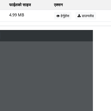
फाईलको साइज
एक्सन
4.99 MB
हेर्नुहोस
डाउनलोड