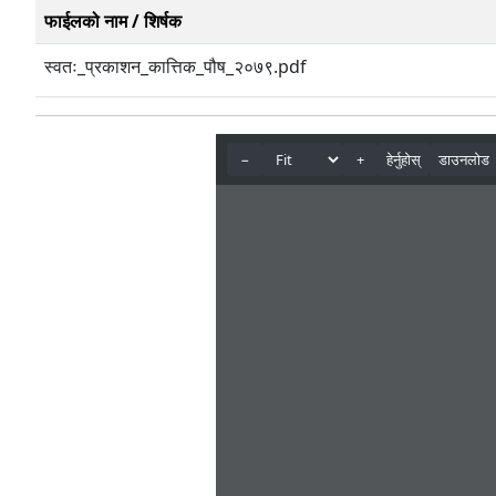
फाईलको नाम / शिर्षक
स्वतः_प्रकाशन_कात्तिक_पौष_२०७९.pdf