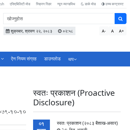
ish
एसिएबिलिटी मोड
स्क्रिन रिडर
न्यून व्यान्डविथ
डार्क मोड
उच्च कन्ट्रास्ट
वेबसाइटमा
सामग्री
खोज्नुहोस
शुक्रबार, श्रावण २२, २०८३
०२:५८
A-
A
A+
ऐन नियम संग्रह
डाउनलाेड
थप
स्वतः प्रकाशन (Proactive
Disclosure)
079-10-10
स्वतः प्रकाशन (२०८३ बैशाख-असार)
01