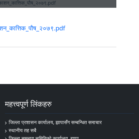
ाशन_कात्तिक_पौष_२०७९.pdf
महत्त्वपूर्ण लिंकहरु
जिल्ला प्रशासन कार्यालय, झापासँग सम्बन्धित समाचार
स्थानीय तह सबै
जिल्ला समन्वय समितिको कार्यालय, झापा