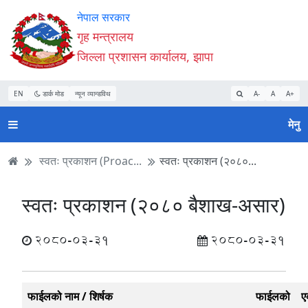
Accessibility
मुख्य
मुख्य
वेबसाइट
नेपाल सरकार
Mode
सामाग्री
नेभिगेसन
खोजमा
गृह मन्त्रालय
सुरु
पढ्नुहाेस्
पढ्नुहाेस्
जानुहोस्
जिल्ला प्रशासन कार्यालय, झापा
गर्नुहोस्
EN
डार्क मोड
न्यून व्यान्डविथ
A-
A
A+
मेनु
स्वतः प्रकाशन (Proac...
स्वतः प्रकाशन (२०८०...
स्वतः प्रकाशन (२०८० बैशाख-असार)
2080-03-31
2080-03-31
फाईलको नाम / शिर्षक
फाईलको
ए