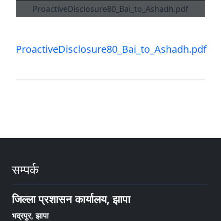
ProactiveDisclosure80_Bai_to_Ashadh.pdf
सम्पर्क
जिल्ला प्रशासन कार्यालय, झापा
भद्रपुर, झापा