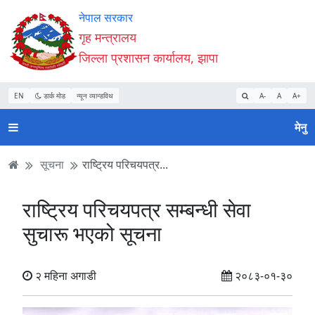
Accessibility
मुख्य
मुख्य
वेबसाइट
नेपाल सरकार
Mode
सामाग्री
नेभिगेसन
खोजमा
गृह मन्त्रालय
सुरु
पढ्नुहाेस्
पढ्नुहाेस्
जानुहोस्
जिल्ला प्रशासन कार्यालय, झापा
गर्नुहोस्
EN
डार्क मोड
न्यून व्यान्डविथ
A-
A
A+
मेनु
सूचना
राष्ट्रिय परिचयपत्र...
राष्ट्रिय परिचयपत्र सम्बन्धी सेवा
सुचारू भएको सूचना
२ महिना अगाडी
२०८३-०१-३०