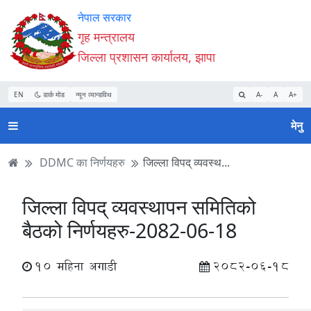
Accessibility
मुख्य
मुख्य
वेबसाइट
नेपाल सरकार
Mode
सामाग्री
नेभिगेसन
खोजमा
गृह मन्त्रालय
सुरु
पढ्नुहाेस्
पढ्नुहाेस्
जानुहोस्
जिल्ला प्रशासन कार्यालय, झापा
गर्नुहोस्
EN
डार्क मोड
न्यून व्यान्डविथ
A-
A
A+
मेनु
DDMC का निर्णयहरु
जिल्ला विपद् व्यवस्थ...
जिल्ला विपद् व्यवस्थापन समितिको
बैठको निर्णयहरु-2082-06-18
10 महिना अगाडी
2082-06-18