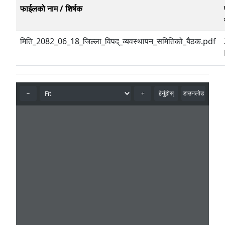
फाईलको नाम / शिर्षक
मिति_2082_06_18_जिल्ला_विपद्_व्यवस्थापन_समितिको_बैठक.pdf