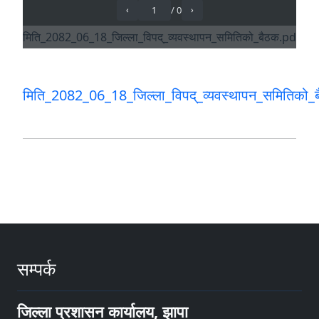
मिति_2082_06_18_जिल्ला_विपद्_व्यवस्थापन_समितिको_
सम्पर्क
जिल्ला प्रशासन कार्यालय, झापा