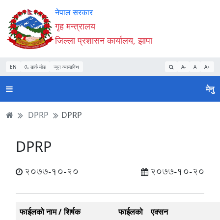
Accessibility
मुख्य
मुख्य
वेबसाइट
नेपाल सरकार
Mode
सामाग्री
नेभिगेसन
खोजमा
गृह मन्त्रालय
सुरु
पढ्नुहाेस्
पढ्नुहाेस्
जानुहोस्
जिल्ला प्रशासन कार्यालय, झापा
गर्नुहोस्
EN
डार्क मोड
न्यून व्यान्डविथ
A-
A
A+
मेनु
DPRP
DPRP
DPRP
2077-10-20
2077-10-20
फाईलको नाम / शिर्षक
फाईलको
एक्सन