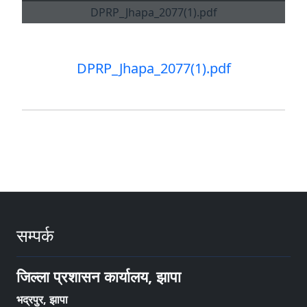
DPRP_Jhapa_2077(1).pdf
सम्पर्क
जिल्ला प्रशासन कार्यालय, झापा
भद्रपुर, झापा