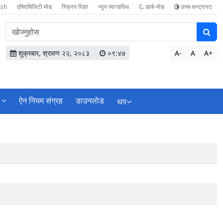
ish
एसिएबिलिटी मोड
स्क्रिन रिडर
न्यून व्यान्डविथ
डार्क मोड
उच्च कन्ट्रास्ट
वेबसाइटमा
सामग्री
खोज्नुहोस
शुक्रबार, श्रावण २२, २०८३
०९:४७
A-
A
A+
ऐन नियम संग्रह
डाउनलाेड
थप