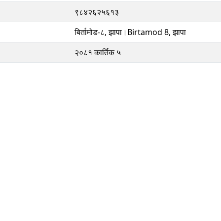
९८४२६२५६१३
बिर्तामोड-८, झापा।Birtamod 8, झापा
२०८१ कार्तिक ५