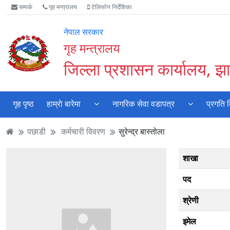
Accessibility
मुख्य
मुख्य
वेबसाइट
सम्पर्क
गृह मन्त्रालय
टेलिफोन निर्देशिका
Mode
सामाग्री
नेभिगेसन
खोजमा
सुरु
पढ्नुहाेस्
पढ्नुहाेस्
जानुहोस्
नेपाल सरकार
गर्नुहोस्
गृह मन्त्रालय
जिल्ला प्रशासन कार्यालय, झा
गृह पृष्ठ
हाम्राे बारेमा
नागरिक सेवा वडापत्र
प्रगति 
पछाडी
कर्मचारी विवरण
सुरेन्द्र बास्तोला
शाखा
पद
श्रेणी
इमेल