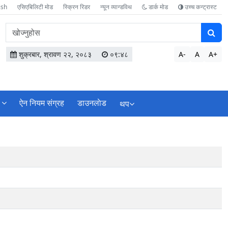
ish
एसिएबिलिटी मोड
स्क्रिन रिडर
न्यून व्यान्डविथ
डार्क मोड
उच्च कन्ट्रास्ट
वेबसाइटमा
सामग्री
खोज्नुहोस
शुक्रबार, श्रावण २२, २०८३
०९:४८
A-
A
A+
ऐन नियम संग्रह
डाउनलाेड
थप