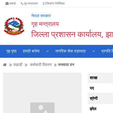
Accessibility
मुख्य
मुख्य
वेबसाइट
सम्पर्क
गृह मन्त्रालय
टेलिफोन निर्देशिका
Mode
सामाग्री
नेभिगेसन
खोजमा
सुरु
पढ्नुहाेस्
पढ्नुहाेस्
जानुहोस्
नेपाल सरकार
गर्नुहोस्
गृह मन्त्रालय
जिल्ला प्रशासन कार्यालय, झा
गृह पृष्ठ
हाम्राे बारेमा
नागरिक सेवा वडापत्र
प्रगति 
पछाडी
कर्मचारी विवरण
मनमाया वन
शाखा
पद
श्रेणी
इमेल