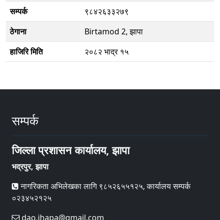
सम्पर्क
९८४२६३३२७९
ठेगाना
Birtamod 2, झापा
हाजिरि मिति
२०८२ भाद्र १५
सम्पर्क
जिल्ला प्रशासन कार्यालय, झापा
भद्रपुर, झापा
नागरिकता अभिलेखका लागि ९८५२६५५१२५, कार्यालय सम्पर्क
०२३४५२१२५
dao.jhapa@gmail.com