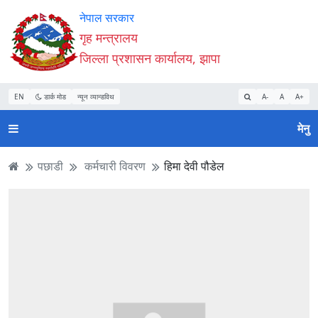
Accessibility
मुख्य
मुख्य
वेबसाइट
नेपाल सरकार
Mode
सामाग्री
नेभिगेसन
खोजमा
गृह मन्त्रालय
सुरु
पढ्नुहाेस्
पढ्नुहाेस्
जानुहोस्
जिल्ला प्रशासन कार्यालय, झापा
गर्नुहोस्
EN
डार्क मोड
न्यून व्यान्डविथ
A-
A
A+
मेनु
पछाडी
कर्मचारी विवरण
हिमा देवी पौडेल