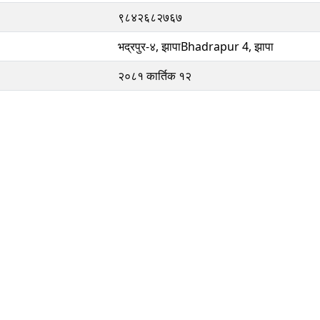
९८४२६८२७६७
भद्रपुर-४, झापाBhadrapur 4, झापा
२०८१ कार्तिक १२