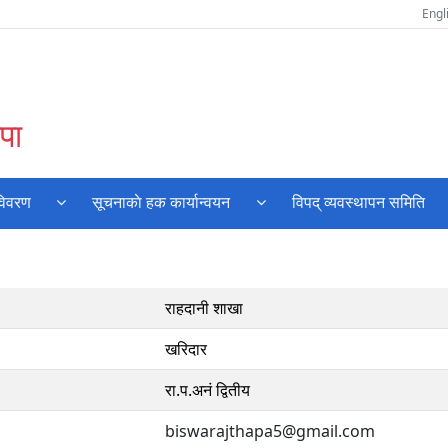
Engl
पा
विवरण
सूचनाकाे हक कार्यान्वयन
विपद् व्यवस्थापन समिति
राहदानी शाखा
खरिदार
रा.प.अनं द्वितीय
biswarajthapa5@gmail.com