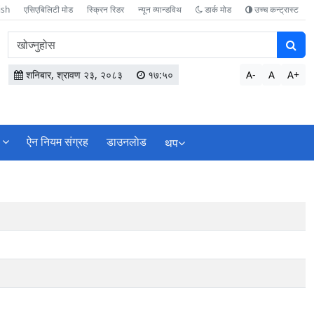
ish
एसिएबिलिटी मोड
स्क्रिन रिडर
न्यून व्यान्डविथ
डार्क मोड
उच्च कन्ट्रास्ट
वेबसाइटमा
सामग्री
खोज्नुहोस
शनिबार, श्रावण २३, २०८३
१७:५०
A-
A
A+
ऐन नियम संग्रह
डाउनलाेड
थप