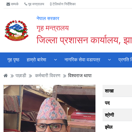
Accessibility
मुख्य
मुख्य
वेबसाइट
सम्पर्क
गृह मन्त्रालय
टेलिफोन निर्देशिका
Mode
सामाग्री
नेभिगेसन
खोजमा
सुरु
पढ्नुहाेस्
पढ्नुहाेस्
जानुहोस्
नेपाल सरकार
गर्नुहोस्
गृह मन्त्रालय
जिल्ला प्रशासन कार्यालय, झा
गृह पृष्ठ
हाम्राे बारेमा
नागरिक सेवा वडापत्र
प्रगति 
पछाडी
कर्मचारी विवरण
विश्वराज थापा
शाखा
पद
श्रेणी
इमेल